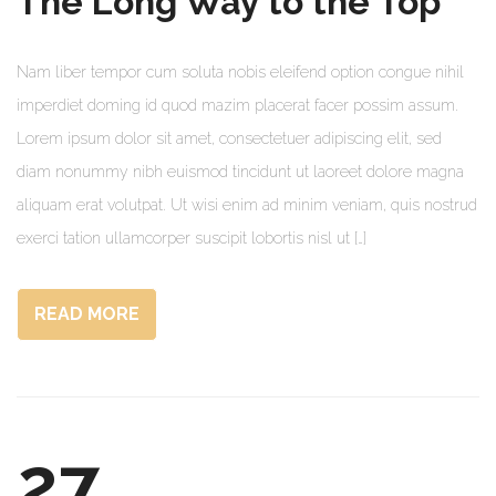
The Long Way to the Top
Nam liber tempor cum soluta nobis eleifend option congue nihil
imperdiet doming id quod mazim placerat facer possim assum.
Lorem ipsum dolor sit amet, consectetuer adipiscing elit, sed
diam nonummy nibh euismod tincidunt ut laoreet dolore magna
aliquam erat volutpat. Ut wisi enim ad minim veniam, quis nostrud
exerci tation ullamcorper suscipit lobortis nisl ut […]
READ MORE
27