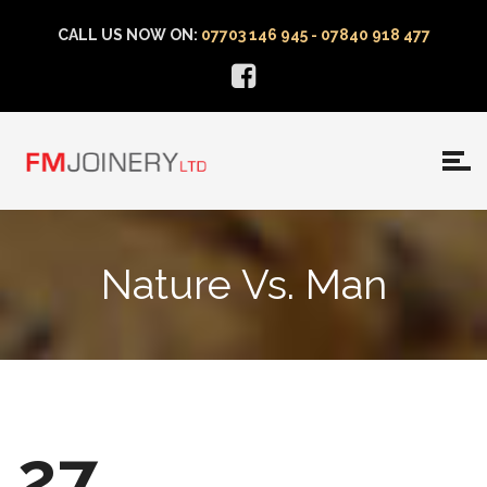
CALL US NOW ON:
07703 146 945 - 07840 918 477
Nature Vs. Man
27