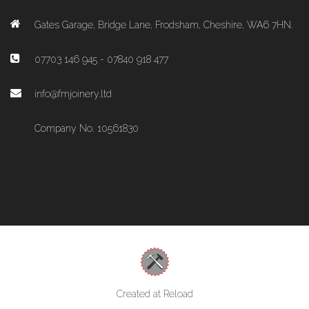
Gates Garage, Bridge Lane, Frodsham, Cheshire, WA6 7HN.
07703 146 945 - 07840 918 477
info@fmjoinery.ltd
Company No. 10561830
Created at Reload