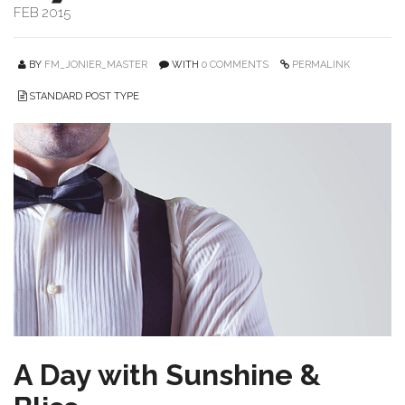
FEB 2015
BY
FM_JONIER_MASTER
WITH
0 COMMENTS
PERMALINK
STANDARD POST TYPE
A Day with Sunshine &