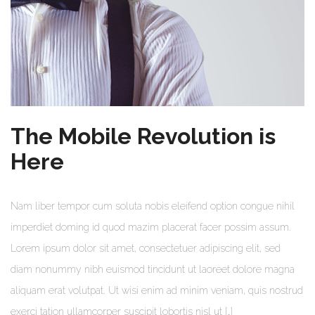
The Mobile Revolution is
Here
Nam liber tempor cum soluta nobis eleifend option congue nihil
imperdiet doming id quod mazim placerat facer possim assum.
Lorem ipsum dolor sit amet, consectetuer adipiscing elit, sed
diam nonummy nibh euismod tincidunt ut laoreet dolore magna
aliquam erat volutpat. Ut wisi enim ad minim veniam, quis nostrud
exerci tation ullamcorper suscipit lobortis nisl ut […]