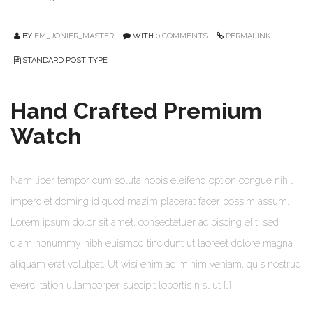
BY
FM_JONIER_MASTER
WITH
0 COMMENTS
PERMALINK
STANDARD POST TYPE
Hand Crafted Premium
Watch
Nam liber tempor cum soluta nobis eleifend option congue nihil
imperdiet doming id quod mazim placerat facer possim assum.
Lorem ipsum dolor sit amet, consectetuer adipiscing elit, sed
diam nonummy nibh euismod tincidunt ut laoreet dolore magna
aliquam erat volutpat. Ut wisi enim ad minim veniam, quis nostrud
exerci tation ullamcorper suscipit lobortis nisl ut […]