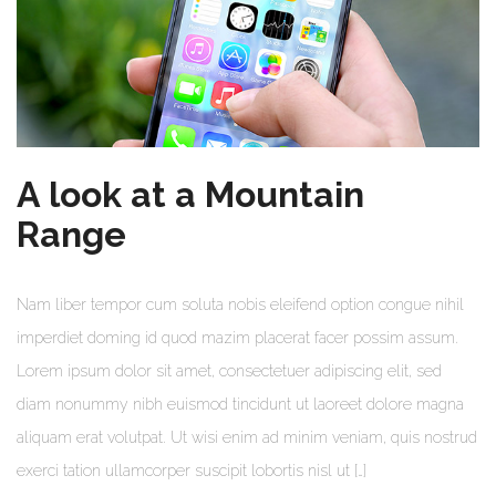
A look at a Mountain
Range
Nam liber tempor cum soluta nobis eleifend option congue nihil
imperdiet doming id quod mazim placerat facer possim assum.
Lorem ipsum dolor sit amet, consectetuer adipiscing elit, sed
diam nonummy nibh euismod tincidunt ut laoreet dolore magna
aliquam erat volutpat. Ut wisi enim ad minim veniam, quis nostrud
exerci tation ullamcorper suscipit lobortis nisl ut […]