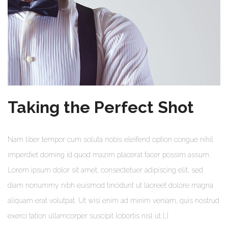
Taking the Perfect Shot
Nam liber tempor cum soluta nobis eleifend option congue nihil
imperdiet doming id quod mazim placerat facer possim assum.
Lorem ipsum dolor sit amet, consectetuer adipiscing elit, sed
diam nonummy nibh euismod tincidunt ut laoreet dolore magna
aliquam erat volutpat. Ut wisi enim ad minim veniam, quis nostrud
exerci tation ullamcorper suscipit lobortis nisl ut […]